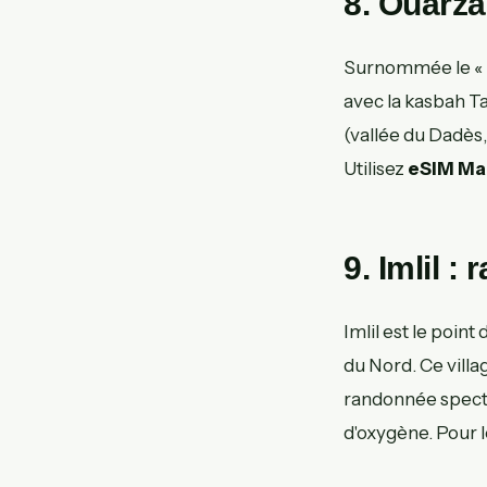
8. Ouarza
Surnommée le « H
avec la kasbah Ta
(vallée du Dadès,
Utilisez
eSIM Ma
9. Imlil 
Imlil est le poin
du Nord. Ce vill
randonnée specta
d'oxygène. Pour 