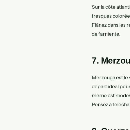
Sur la côte atlan
fresques colorées.
Flânez dans les r
de farniente.
7. Merzou
Merzouga est le v
départ idéal pour
même est modeste,
Pensez à téléchar