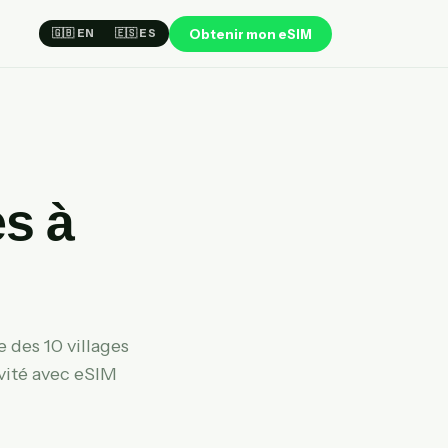
Obtenir mon eSIM
🇬🇧 EN
🇪🇸 ES
es à
 des 10 villages
vité avec eSIM