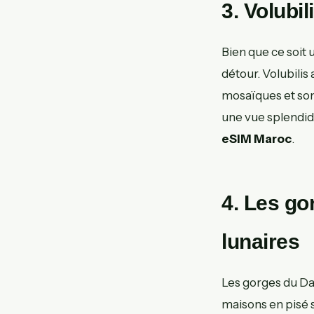
3. Volubil
Bien que ce soit 
détour. Volubilis
mosaïques et son 
une vue splendide
eSIM Maroc
.
4. Les go
lunaires
Les gorges du Da
maisons en pisé 