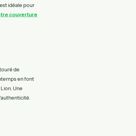
 est idéale pour
otre couverture
ntouré de
intemps en font
 Lion. Une
'authenticité.