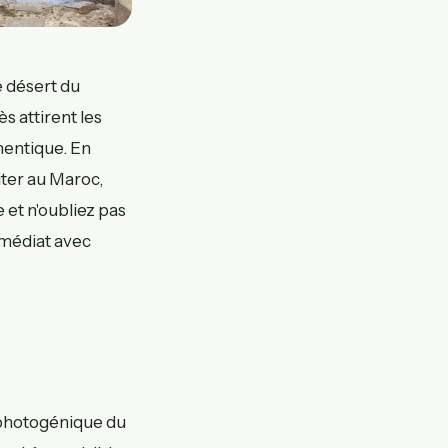
e désert du
s attirent les
thentique. En
iter au Maroc,
 et n'oubliez pas
mmédiat avec
s photogénique du