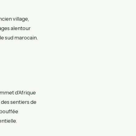
cien village,
sages alentour
 le sud marocain.
sommet d'Afrique
 des sentiers de
 bouffée
ntielle.