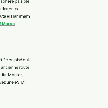
osphère paisible
e des vues
 Outa el Hammam
IM Maroc
.
ifié en pisé qui a
l'ancienne route
ctifs. Montez
oyez une eSIM