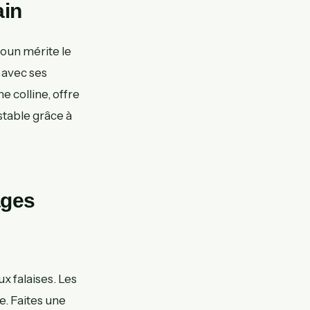
ain
houn mérite le
 avec ses
e colline, offre
stable grâce à
ages
x falaises. Les
e. Faites une