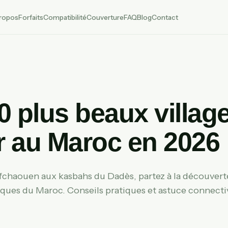
ropos
Forfaits
Compatibilité
Couverture
FAQ
Blog
Contact
0 plus beaux villag
er au Maroc en 2026
chaouen aux kasbahs du Dadès, partez à la découverte
esques du Maroc. Conseils pratiques et astuce connecti