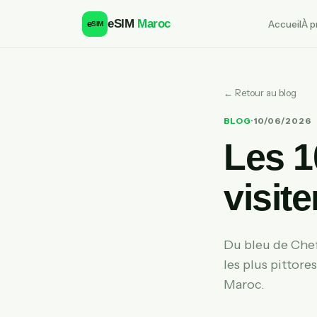
eSIM
Maroc
Accueil
À p
e
SIM
← Retour au blog
BLOG
·
10/06/2026
Les 1
visit
Du bleu de Chef
les plus pittor
Maroc.