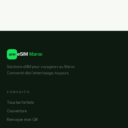
eSIM
Maroc
e
SIM
Solutions eSIM pour voyageurs au Maroc.
Connecté dès l'atterrissage, toujours.
FORFAITS
Tous les forfaits
Couverture
Renvoyer mon QR