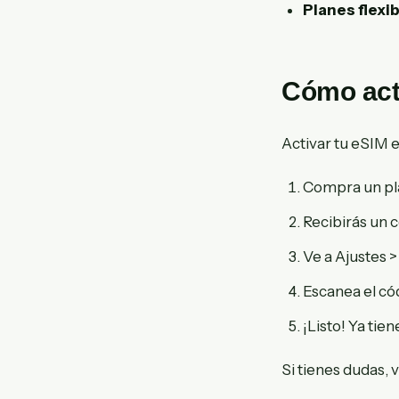
Planes flexib
Cómo act
Activar tu eSIM e
Compra un pl
Recibirás un 
Ve a Ajustes >
Escanea el cód
¡Listo! Ya tie
Si tienes dudas, 