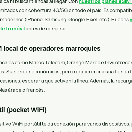
sica ni buscar tiendas al llegar. Con
nuestros planes eSIM
limitados con cobertura 4G/5G en todo el país. Es compatib
modernos (iPhone, Samsung, Google Pixel, etc.). Puedes
v
de tu móvil
antes de comprar.
IM local de operadores marroquíes
ocales como Maroc Telecom, Orange Maroc e Inwi ofrecen
. Suelen ser económicas, pero requieren ir a una tienda fí
casiones, esperar a que activen la línea. Además, la recar
las árabe o francés.
til (pocket WiFi)
sitivo WiFi portátil te da conexión para varios dispositivos,