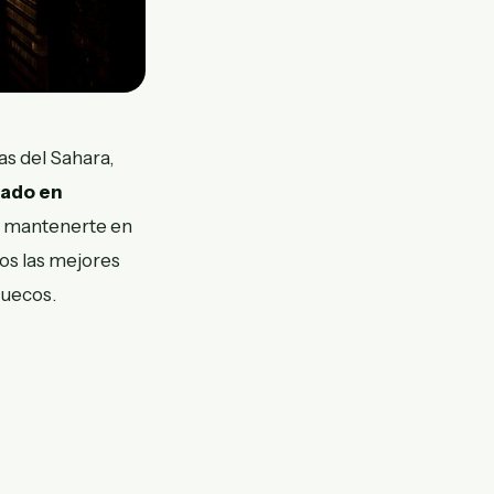
as del Sahara,
tado en
 o mantenerte en
mos las mejores
ruecos.