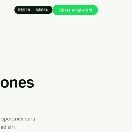
Obtener mi eSIM
🇫🇷 FR
🇬🇧 EN
iones
 opciones para
dad sin