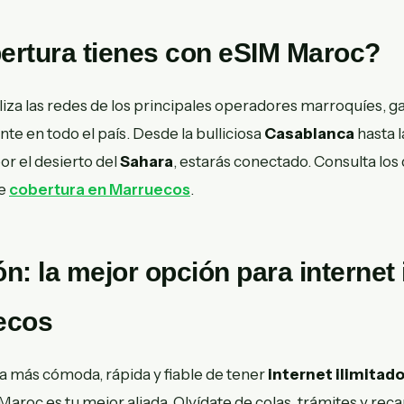
ertura tienes con eSIM Maroc?
liza las redes de los principales operadores marroquíes, 
te en todo el país. Desde la bulliciosa
Casablanca
hasta 
or el desierto del
Sahara
, estarás conectado. Consulta los 
de
cobertura en Marruecos
.
n: la mejor opción para internet 
ecos
ma más cómoda, rápida y fiable de tener
internet ilimitad
aroc es tu mejor aliada. Olvídate de colas, trámites y rec