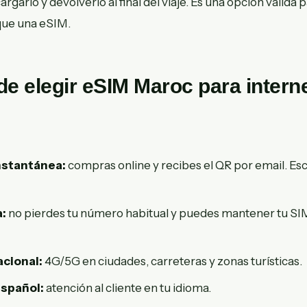
argarlo y devolverlo al final del viaje. Es una opción válida
que una eSIM.
de elegir eSIM Maroc para intern
nstantánea:
compras online y recibes el QR por email. Esc
a:
no pierdes tu número habitual y puedes mantener tu SIM
cional:
4G/5G en ciudades, carreteras y zonas turísticas.
español:
atención al cliente en tu idioma.