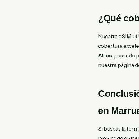
¿Qué cob
Nuestra eSIM uti
cobertura excelen
Atlas
, pasando p
nuestra página 
Conclusió
en Marru
Si buscas la for
la eSIM de eSIM M