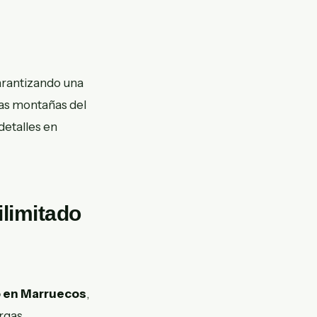
garantizando una
las montañas del
detalles en
ilimitado
o en Marruecos
,
argas