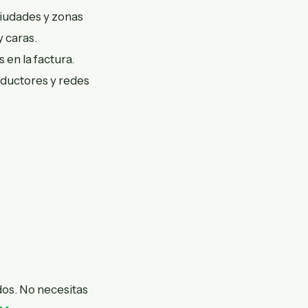
ciudades y zonas
y caras.
 en la factura.
aductores y redes
dos. No necesitas