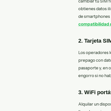
cambiar tu SIM fí
obtienes datos i
de smartphones 
compatibilidad 
2. Tarjeta S
Los operadores l
prepago con datos
pasaporte y, en o
engorro si no hab
3. WiFi portá
Alquilar un dispo