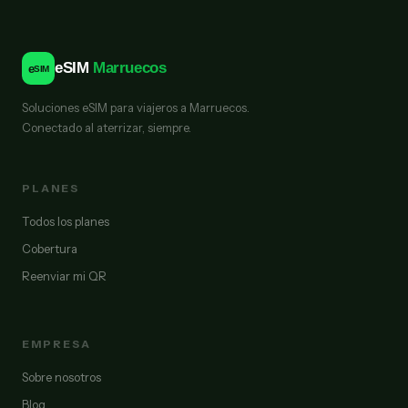
eSIM
Marruecos
e
SIM
Soluciones eSIM para viajeros a Marruecos.
Conectado al aterrizar, siempre.
PLANES
Todos los planes
Cobertura
Reenviar mi QR
EMPRESA
Sobre nosotros
Blog