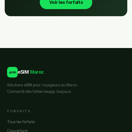
Voir les forfaits
eSIM
Maroc
e
SIM
Solutions eSIM pour voyageurs au Maroc.
Connecté dès l'atterrissage, toujours.
FORFAITS
Tous les forfaits
Couverture