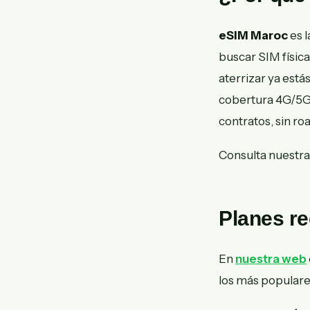
eSIM Maroc
es l
buscar SIM física
aterrizar ya est
cobertura 4G/5G e
contratos, sin ro
Consulta nuestr
Planes r
En
nuestra web
los más populare