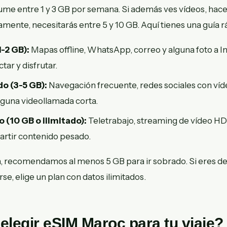
me entre 1 y 3 GB por semana. Si además ves vídeos, hac
mente, necesitarás entre 5 y 10 GB. Aquí tienes una guía r
-2 GB):
Mapas offline, WhatsApp, correo y alguna foto a I
ar y disfrutar.
o (3-5 GB):
Navegación frecuente, redes sociales con víd
lguna videollamada corta.
 (10 GB o ilimitado):
Teletrabajo, streaming de vídeo HD
artir contenido pesado.
 recomendamos al menos 5 GB para ir sobrado. Si eres de
e, elige un plan con datos ilimitados.
elegir eSIM Maroc para tu viaje?