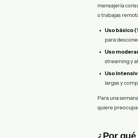
mensajería consu
o trabajas remota
Uso básico (1
para desconect
Uso moderad
streaming y a
Uso intensivo
largas y comp
Para una semana,
quiere preocupars
¿Por qué 