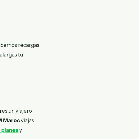
recemos recargas
alargas tu
res un viajero
M Maroc
viajas
s planes
y