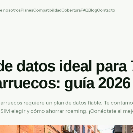
e nosotros
Planes
Compatibilidad
Cobertura
FAQ
Blog
Contacto
de datos ideal para 
rruecos: guía 2026
 Marruecos requiere un plan de datos fiable. Te contam
eSIM elegir y cómo ahorrar roaming. ¡Conéctate al mej