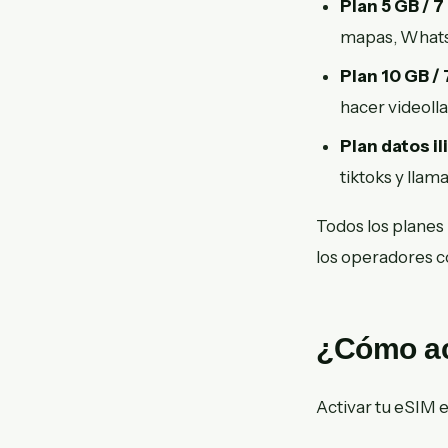
Plan 5 GB / 7
mapas, Whats
Plan 10 GB / 
hacer videoll
Plan datos il
tiktoks y llam
Todos los planes
los operadores c
¿Cómo ac
Activar tu eSIM e