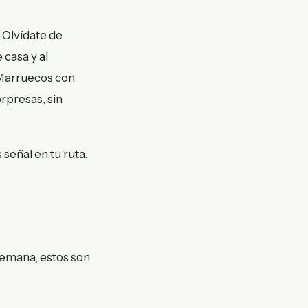
 Olvídate de
 casa y al
 Marruecos con
orpresas, sin
señal en tu ruta.
semana, estos son