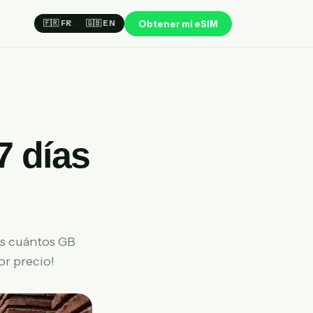
Obtener mi eSIM
🇫🇷 FR
🇬🇧 EN
7 días
os cuántos GB
or precio!