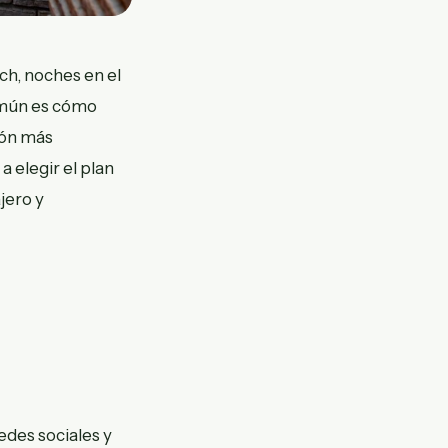
ch, noches en el
omún es cómo
ión más
 elegir el plan
jero y
edes sociales y