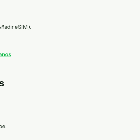
Añadir eSIM).
anos
.
s
be.