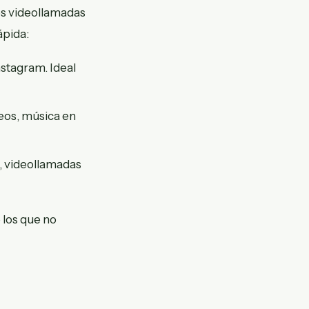
es videollamadas
ápida:
nstagram. Ideal
eos, música en
, videollamadas
 los que no