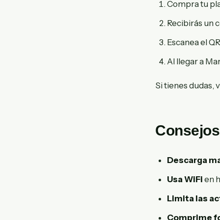
Compra tu pl
Recibirás un 
Escanea el QR 
Al llegar a Mar
Si tienes dudas, 
Consejos
Descarga ma
Usa WiFi
en h
Limita las a
Comprime fo