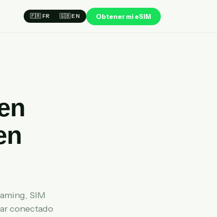
Obtener mi eSIM
🇫🇷 FR
🇬🇧 EN
 en
en
oaming, SIM
jar conectado