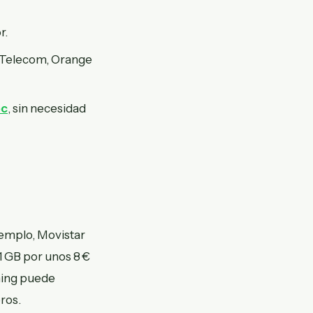
r.
 Telecom, Orange
oc
, sin necesidad
jemplo, Movistar
1 GB por unos 8 €
aming puede
eros.