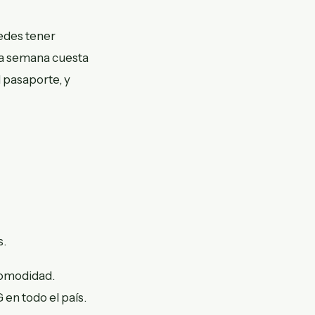
edes tener
una semana cuesta
l pasaporte, y
s.
 comodidad.
en todo el país.