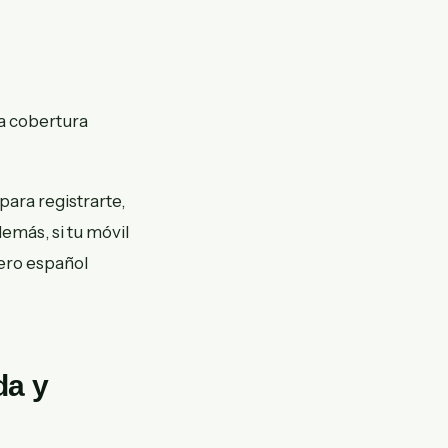
la cobertura
para registrarte,
emás, si tu móvil
ero español
da y