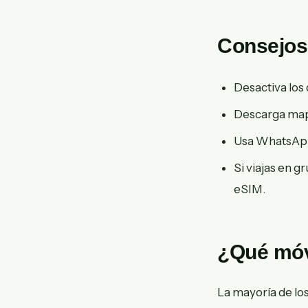
Consejos 
Desactiva los
Descarga mapa
Usa WhatsApp
Si viajas en g
eSIM.
¿Qué móv
La mayoría de l