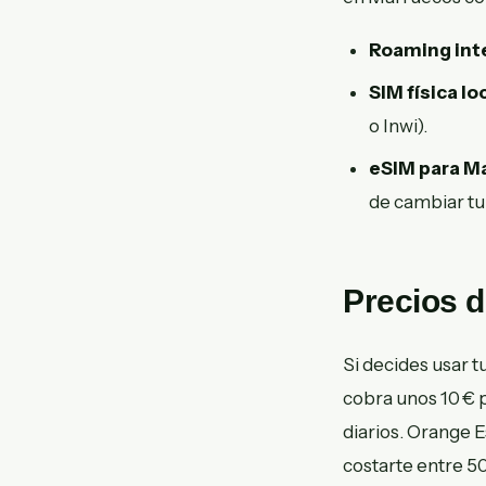
Roaming int
SIM física lo
o Inwi).
eSIM para M
de cambiar tu 
Precios 
Si decides usar t
cobra unos 10 € 
diarios. Orange E
costarte entre 50