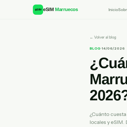
eSIM
Marruecos
Inicio
Sobr
e
SIM
← Volver al blog
BLOG
·
14/06/2026
¿Cuán
Marru
2026
¿Cuánto cuesta
locales y eSIM.