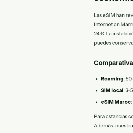
Las eSIM han rev
Internet en Marr
24 €. La instalac
puedes conservar
Comparativa
Roaming
: 5
SIM local
: 3-
eSIM Maroc
:
Para estancias co
Además, nuestr