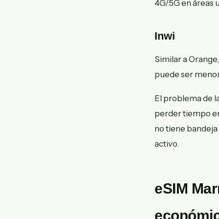
4G/5G en áreas 
Inwi
Similar a Orange
puede ser menor
El problema de la
perder tiempo en
no tiene bandeja
activo.
eSIM Marr
económi