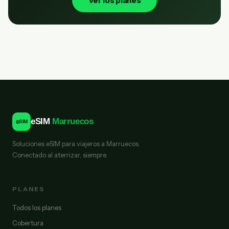
Ver los planes
eSIM
Marruecos
e
SIM
Soluciones eSIM para viajeros a Marruecos.
Conectado al aterrizar, siempre.
PLANES
Todos los planes
Cobertura