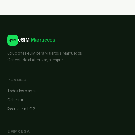
eSIM
Marruecos
e
SIM
Soluciones eSIM para viajeros a Marruecos.
Conectado al aterrizar, siempre.
PLANES
Todos los planes
Cobertura
Reenviar mi QR
EMPRESA