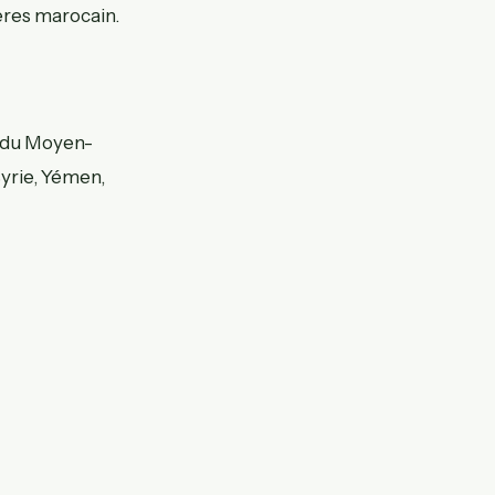
gères marocain.
t du Moyen-
Syrie, Yémen,