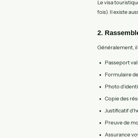
Le visa touristiq
fois). Il existe au
2. Rassembl
Généralement, il 
Passeport val
Formulaire de
Photo d'ident
Copie des rése
Justificatif d
Preuve de moy
Assurance voy