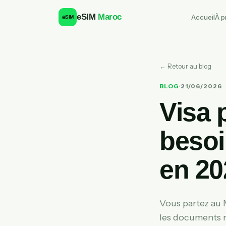
eSIM
Maroc
Accueil
À p
e
SIM
← Retour au blog
BLOG
·
21/06/2026
Visa 
besoi
en 20
Vous partez au 
les documents re