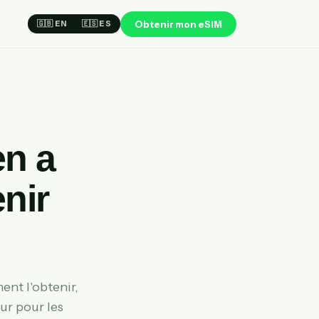
Obtenir mon eSIM
🇬🇧 EN
🇪🇸 ES
en a
nir
ent l'obtenir,
ur pour les