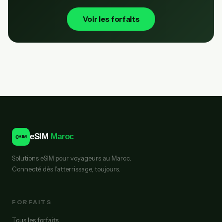
Voir les forfaits
eSIM
Maroc
e
SIM
Solutions eSIM pour voyageurs au Maroc.
Connecté dès l'atterrissage, toujours.
FORFAITS
Tous les forfaits