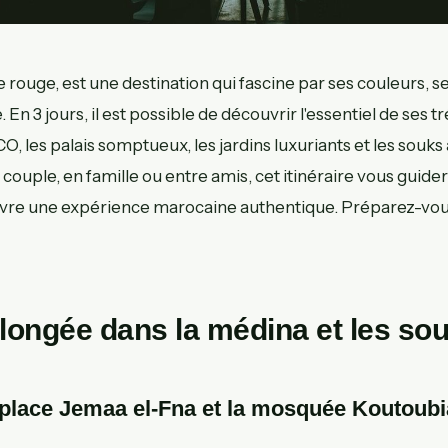
le rouge, est une destination qui fascine par ses couleurs, s
n 3 jours, il est possible de découvrir l'essentiel de ses tr
O, les palais somptueux, les jardins luxuriants et les souk
couple, en famille ou entre amis, cet itinéraire vous guide
ivre une expérience marocaine authentique. Préparez-vou
Plongée dans la médina et les so
 place Jemaa el-Fna et la mosquée Koutoubi