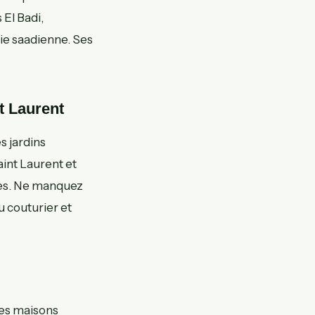
 El Badi,
tie saadienne. Ses
t Laurent
s jardins
aint Laurent et
ives. Ne manquez
u couturier et
Ces maisons