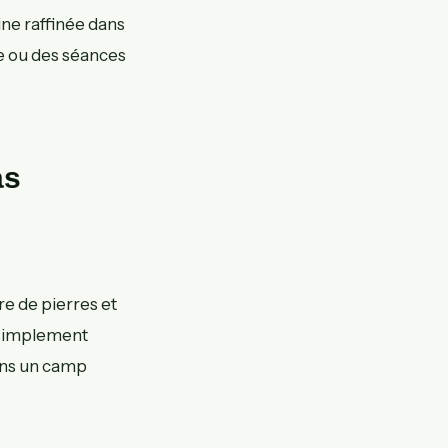
ine raffinée dans
ne ou des séances
as
e de pierres et
 simplement
dans un camp