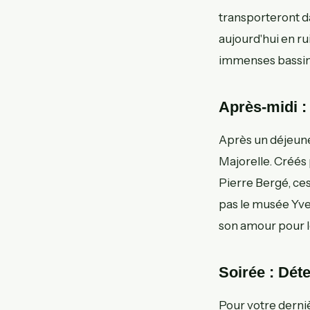
transporteront dan
aujourd'hui en ru
immenses bassins 
Après-midi :
Après un déjeune
Majorelle. Créés 
Pierre Bergé, ce
pas le musée Yves
son amour pour l
Soirée : Dét
Pour votre derniè