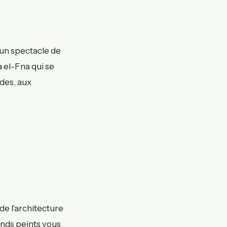
 un spectacle de
 el-Fna qui se
ades, aux
de l'architecture
onds peints vous