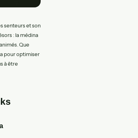
es senteurs et son
ésors : la médina
s animés. Que
ra pour optimiser
s à être
uks
a