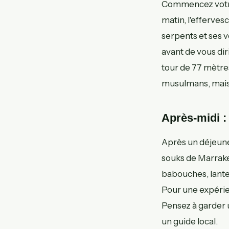
Commencez votre 
matin, l'efferves
serpents et ses 
avant de vous dir
tour de 77 mètres
musulmans, mais 
Après-midi :
Après un déjeuner
souks de Marrake
babouches, lantern
Pour une expérien
Pensez à garder u
un guide local.