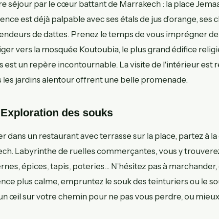
séjour par le cœur battant de Marrakech : la place Jemaa
cence est déjà palpable avec ses étals de jus d'orange, ses
vendeurs de dattes. Prenez le temps de vous imprégner d
iger vers la mosquée Koutoubia, le plus grand édifice religie
 est un repère incontournable. La visite de l'intérieur est
les jardins alentour offrent une belle promenade.
 Exploration des souks
 dans un restaurant avec terrasse sur la place, partez à l
ch. Labyrinthe de ruelles commerçantes, vous y trouverez 
es, épices, tapis, poteries... N'hésitez pas à marchander, c'
ce plus calme, empruntez le souk des teinturiers ou le sou
n œil sur votre chemin pour ne pas vous perdre, ou mieux,