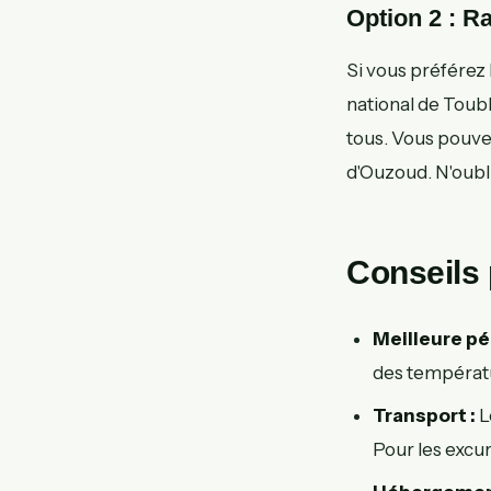
Option 2 : R
Si vous préférez
national de Toub
tous. Vous pouvez
d'Ouzoud. N'oubl
Conseils 
Meilleure pé
des température
Transport :
L
Pour les excur