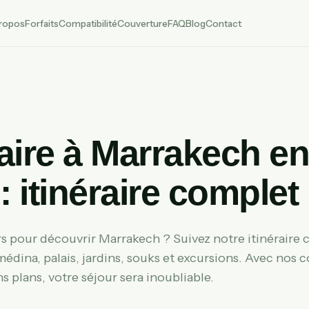
ropos
Forfaits
Compatibilité
Couverture
FAQ
Blog
Contact
aire à Marrakech en
: itinéraire complet
rs pour découvrir Marrakech ? Suivez notre itinéraire
édina, palais, jardins, souks et excursions. Avec nos c
s plans, votre séjour sera inoubliable.