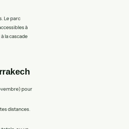
s. Le parc
accessibles à
 à la cascade
arrakech
ovembre) pour
rtes distances.