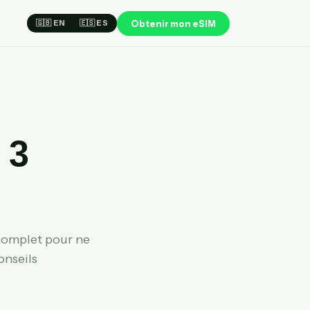
Obtenir mon eSIM
🇬🇧 EN
🇪🇸 ES
 3
 complet pour ne
onseils