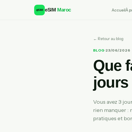
eSIM
Maroc
Accueil
À p
e
SIM
← Retour au blog
BLOG
·
23/06/2026
Que f
jours 
Vous avez 3 jou
rien manquer : m
pratiques et bon