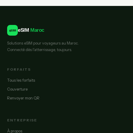
eSIM
Maroc
e
SIM
Solutions eSIM pour voyageurs au Maroc.
Connecté dès l'atterrissage, toujours.
FORFAITS
Tous les forfaits
Couverture
Renvoyer mon QR
ENTREPRISE
À propos