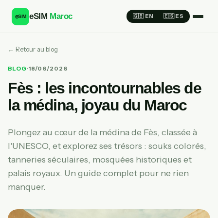
eSIM
Maroc
e
🇬🇧 EN
🇪🇸 ES
SIM
← Retour au blog
BLOG
·
18/06/2026
Fès : les incontournables de
la médina, joyau du Maroc
Plongez au cœur de la médina de Fès, classée à
l'UNESCO, et explorez ses trésors : souks colorés,
tanneries séculaires, mosquées historiques et
palais royaux. Un guide complet pour ne rien
manquer.