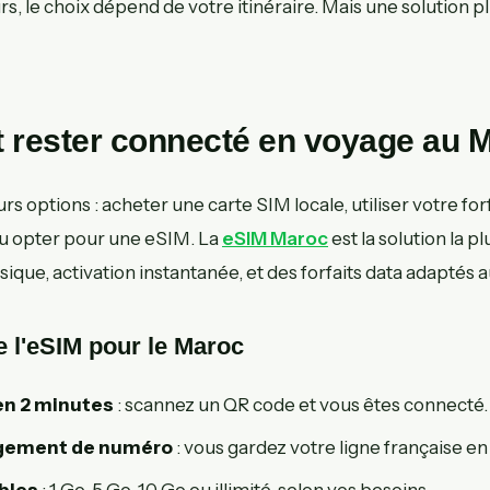
s, le choix dépend de votre itinéraire. Mais une solution pl
rester connecté en voyage au M
rs options : acheter une carte SIM locale, utiliser votre for
ou opter pour une eSIM. La
eSIM Maroc
est la solution la p
ique, activation instantanée, et des forfaits data adaptés 
 l'eSIM pour le Maroc
 en 2 minutes
: scannez un QR code et vous êtes connecté.
ngement de numéro
: vous gardez votre ligne française en 
ibles
: 1 Go, 5 Go, 10 Go ou illimité, selon vos besoins.