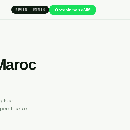
Obtenir mon eSIM
🇬🇧 EN
🇪🇸 ES
Maroc
éploie
pérateurs et