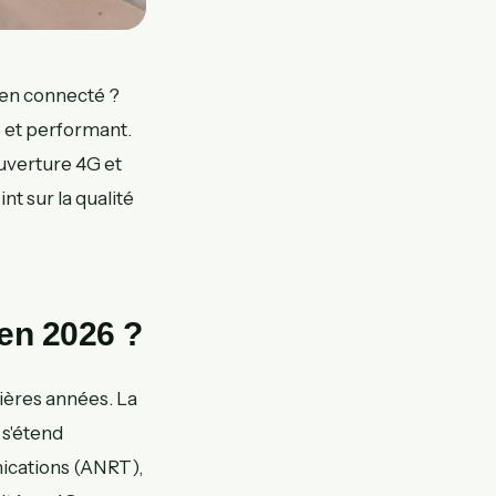
ien connecté ?
 et performant.
ouverture 4G et
nt sur la qualité
 en 2026 ?
ières années. La
 s'étend
ications (ANRT),