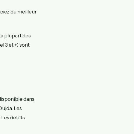
iciez du meilleur
La plupart des
 3 et +) sont
 disponible dans
Oujda. Les
 Les débits