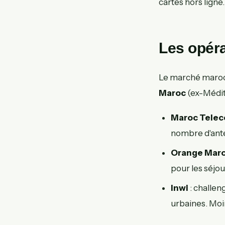
cartes hors ligne.
Les opéra
Le marché maroca
Maroc
(ex-Médit
Maroc Tele
nombre d'ante
Orange Mar
pour les séjou
Inwi
: challen
urbaines. Moi