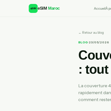
eSIM
Maroc
Accueil
À p
e
SIM
← Retour au blog
BLOG
·
23/05/2026
Couve
: tou
La couverture 4
rapidement dans
comment rester