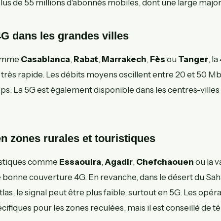
lus de 55 millions d'abonnés mobiles, dont une large major
G dans les grandes villes
 comme
Casablanca
,
Rabat
,
Marrakech
,
Fès
ou
Tanger
, l
très rapide. Les débits moyens oscillent entre 20 et 50 M
s. La 5G est également disponible dans les centres-villes 
n zones rurales et touristiques
ristiques comme
Essaouira
,
Agadir
,
Chefchaouen
ou la v
e bonne couverture 4G. En revanche, dans le désert du Sah
las, le signal peut être plus faible, surtout en 5G. Les opé
ifiques pour les zones reculées, mais il est conseillé de t