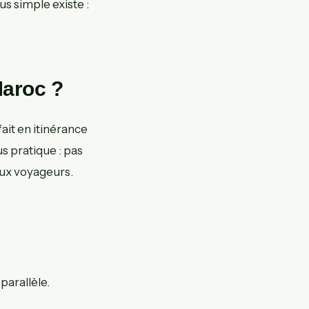
us simple existe :
aroc ?
fait en itinérance
lus pratique : pas
aux voyageurs.
parallèle.