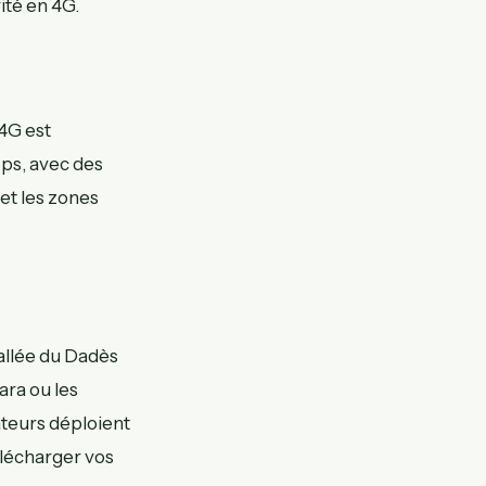
ité en 4G.
a 4G est
bps, avec des
et les zones
allée du Dadès
ara ou les
rateurs déploient
élécharger vos