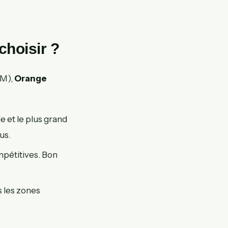
choisir ?
M),
Orange
e et le plus grand
us.
ompétitives. Bon
s les zones