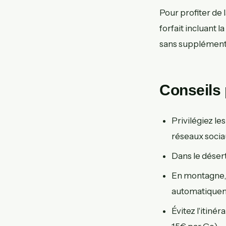
Pour profiter de 
forfait incluant l
sans supplément
Conseils
Privilégiez le
réseaux socia
Dans le déser
En montagne, 
automatiqueme
Évitez l'itiné