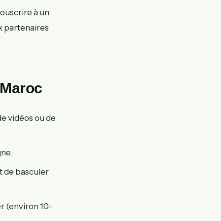
souscrire à un
ux partenaires
 Maroc
de vidéos ou de
gne.
t de basculer
er (environ 10-