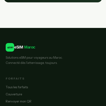
eSIM
Maroc
e
SIM
Solutions eSIM pour voyageurs au Maroc.
Connecté dès l'atterrissage, toujours.
FORFAITS
Tous les forfaits
Couverture
Renvoyer mon QR